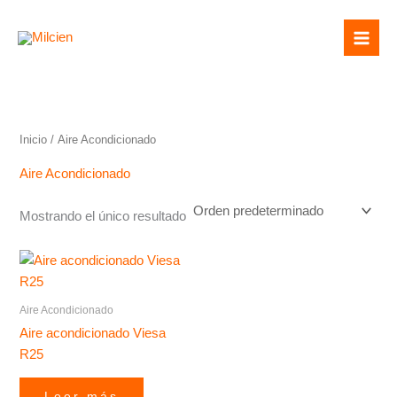
Ir
Mai
al
Men
contenido
Inicio
/ Aire Acondicionado
Aire Acondicionado
Mostrando el único resultado
Aire Acondicionado
Aire acondicionado Viesa
R25
Leer más