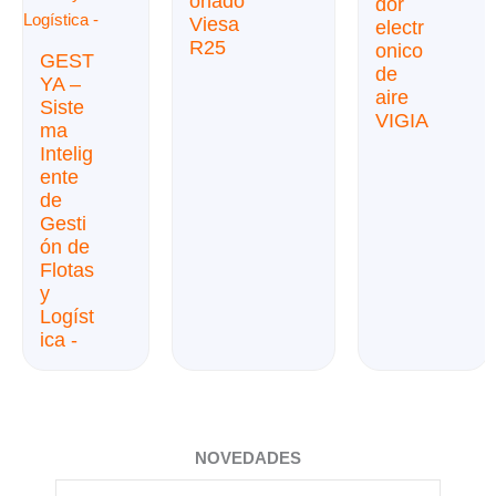
onado
dor
Viesa
electr
R25
onico
GEST
de
YA –
aire
Siste
VIGIA
ma
Intelig
ente
de
Gesti
ón de
Flotas
y
Logíst
ica -
NOVEDADES