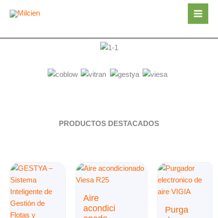
Ir
Mai
al
Men
contenido
PRODUCTOS DESTACADOS
Aire
acondici
Purga